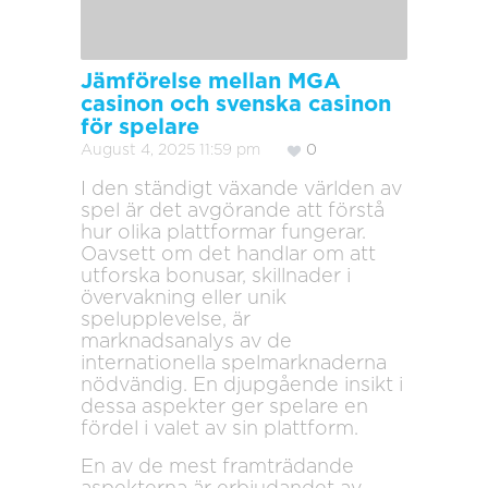
Jämförelse mellan MGA
casinon och svenska casinon
för spelare
August 4, 2025 11:59 pm
0
I den ständigt växande världen av
spel är det avgörande att förstå
hur olika plattformar fungerar.
Oavsett om det handlar om att
utforska bonusar, skillnader i
övervakning eller unik
spelupplevelse, är
marknadsanalys av de
internationella spelmarknaderna
nödvändig. En djupgående insikt i
dessa aspekter ger spelare en
fördel i valet av sin plattform.
En av de mest framträdande