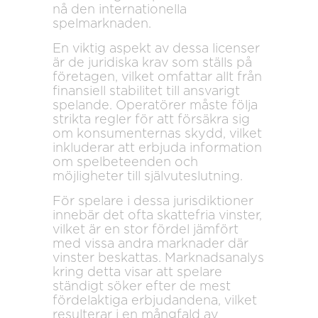
nå den internationella
spelmarknaden.
En viktig aspekt av dessa licenser
är de juridiska krav som ställs på
företagen, vilket omfattar allt från
finansiell stabilitet till ansvarigt
spelande. Operatörer måste följa
strikta regler för att försäkra sig
om konsumenternas skydd, vilket
inkluderar att erbjuda information
om spelbeteenden och
möjligheter till självuteslutning.
För spelare i dessa jurisdiktioner
innebär det ofta skattefria vinster,
vilket är en stor fördel jämfört
med vissa andra marknader där
vinster beskattas. Marknadsanalys
kring detta visar att spelare
ständigt söker efter de mest
fördelaktiga erbjudandena, vilket
resulterar i en mångfald av