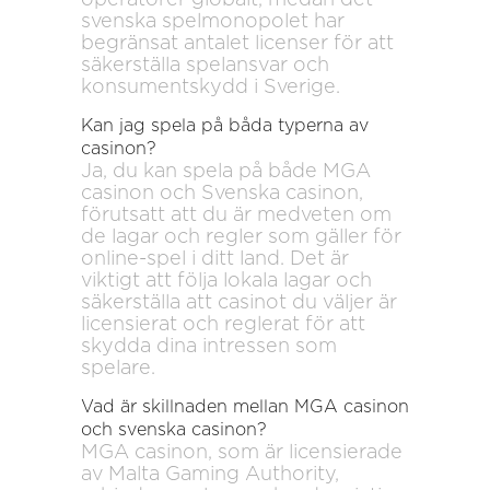
svenska spelmonopolet har
begränsat antalet licenser för att
säkerställa spelansvar och
konsumentskydd i Sverige.
Kan jag spela på båda typerna av
casinon?
Ja, du kan spela på både MGA
casinon och Svenska casinon,
förutsatt att du är medveten om
de lagar och regler som gäller för
online-spel i ditt land. Det är
viktigt att följa lokala lagar och
säkerställa att casinot du väljer är
licensierat och reglerat för att
skydda dina intressen som
spelare.
Vad är skillnaden mellan MGA casinon
och svenska casinon?
MGA casinon, som är licensierade
av Malta Gaming Authority,