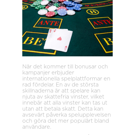
När det kommer till bonusar och
kampanjer erbjuder
internationella spelplattformar en
rad fördelar. En av de största
skillnaderna är att spelare kan
njuta av skattefria vinster, vilket
innebär att alla vinster kan tas ut
utan att betala skatt. Detta kan
avsevärt påverka spelupplevelsen
och göra det mer populärt bland
användare.