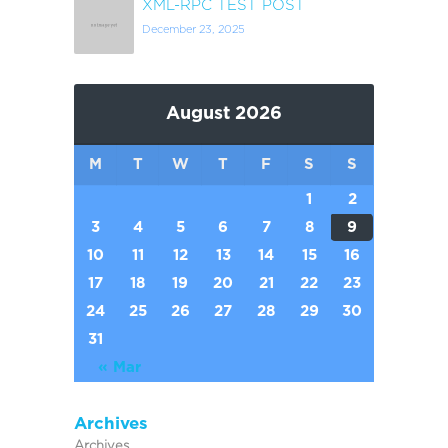
XML-RPC TEST POST
December 23, 2025
August 2026
M
T
W
T
F
S
S
1
2
3
4
5
6
7
8
9
10
11
12
13
14
15
16
17
18
19
20
21
22
23
24
25
26
27
28
29
30
31
« Mar
Archives
Archives